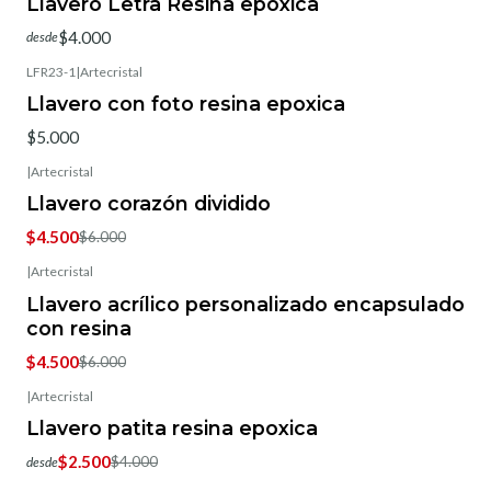
Llavero Letra Resina epoxica
$4.000
desde
LFR23-1
|
Artecristal
Llavero con foto resina epoxica
$5.000
|
Artecristal
-25%
OFF
Llavero corazón dividido
$4.500
$6.000
|
Artecristal
-25%
OFF
Llavero acrílico personalizado encapsulado
con resina
$4.500
$6.000
|
Artecristal
-38%
OFF
Llavero patita resina epoxica
$2.500
$4.000
desde