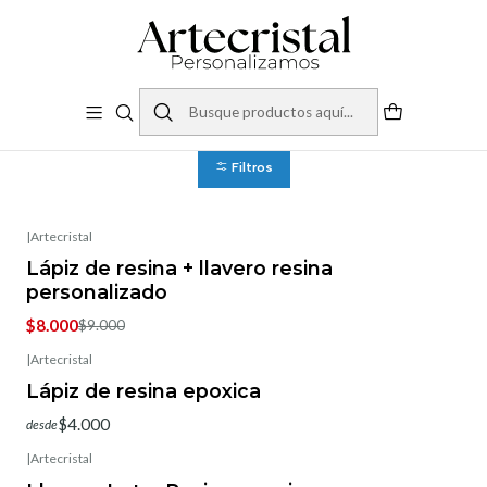
Inicio
Productos
Fiestas
Cumpleaño
Cumpleaño
Regalos unicos para tus seres queridos, amigos y familiares.
Filtros
|
Artecristal
-11%
OFF
Lápiz de resina + llavero resina
personalizado
$8.000
$9.000
|
Artecristal
Lápiz de resina epoxica
$4.000
desde
|
Artecristal