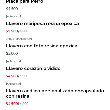
Placa para Perro
$4.500
|
Artecristal
-22%
OFF
Llavero mariposa resina epoxica
$3.500
$4.500
LFR23-1
|
Artecristal
Llavero con foto resina epoxica
$5.000
|
Artecristal
-25%
OFF
Llavero corazón dividido
$4.500
$6.000
|
Artecristal
-25%
OFF
Llavero acrílico personalizado encapsulado
con resina
$4.500
$6.000