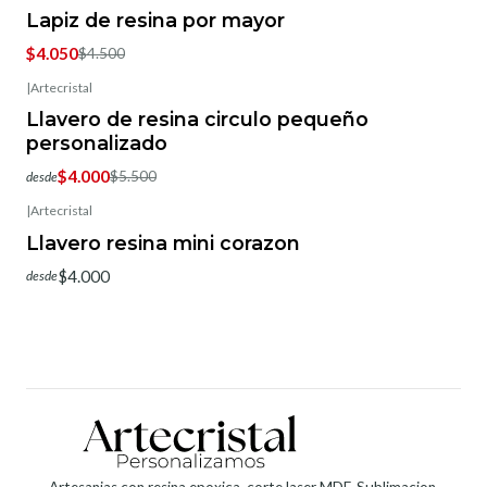
-10%
OFF
Lapiz de resina por mayor
$4.050
$4.500
|
Artecristal
-27%
OFF
Llavero de resina circulo pequeño
personalizado
$4.000
$5.500
desde
|
Artecristal
Llavero resina mini corazon
$4.000
desde
Artesanias con resina epoxica, corte laser MDF, Sublimacion,