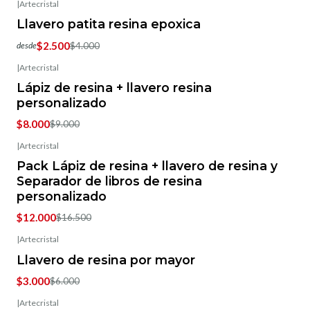
|
Artecristal
-38%
OFF
Llavero patita resina epoxica
$2.500
$4.000
desde
|
Artecristal
-11%
OFF
Lápiz de resina + llavero resina
personalizado
$8.000
$9.000
|
Artecristal
-27%
OFF
Pack Lápiz de resina + llavero de resina y
Separador de libros de resina
personalizado
$12.000
$16.500
|
Artecristal
-50%
OFF
Llavero de resina por mayor
$3.000
$6.000
|
Artecristal